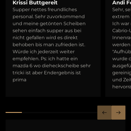
Krissi Buttgereit
Andi F
Supper nettes freundliches
Sehr, s
personal. Sehr zuvorkommend
extrem z
und meine getönten Scheiben
Ich war
sehen einfach supper aus bei
Cabrio-
nicht gefallen wird es direkt
Innenra
behoben bis man zufrieden ist.
werden 
Würde ich jederzeit weiter
"Aufhüb
empfehlen. Ps: ich hatte ein
wurde d
mazda 6 wo dieheckscheibe sehr
ausgefü
tricki ist aber Endergebnis ist
gereinig
prima
und Zei
hervorr