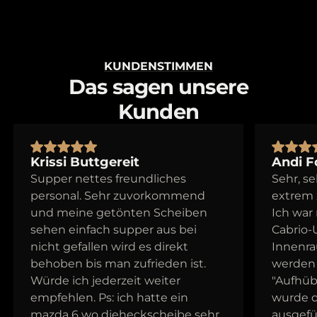
KUNDENSTIMMEN
Das sagen unsere
Kunden
Krissi Buttgereit
Andi F
Supper nettes freundliches
Sehr, s
personal. Sehr zuvorkommend
extrem z
und meine getönten Scheiben
Ich war
sehen einfach supper aus bei
Cabrio-
nicht gefallen wird es direkt
Innenra
behoben bis man zufrieden ist.
werden 
Würde ich jederzeit weiter
"Aufhüb
empfehlen. Ps: ich hatte ein
wurde d
mazda 6 wo dieheckscheibe sehr
ausgefü